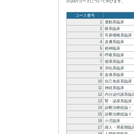
の20のコースについて学びます。
コース番号
1
運動系臨床
2
眼系臨床
3
耳鼻咽喉系臨床
4
皮膚系臨床
5
精神臨床
6
呼吸系臨床
7
循環系臨床
8
消化系臨床
9
血液系臨床
10
自己免疫系臨床
11
神経系臨床
12
内分泌代謝系臨
13
腎・泌尿系臨床
14
診断治療総論Ⅰ
15
診断治療総論Ⅱ
16
小児臨床
17
婦人・周産期臨
18
人間集団医学