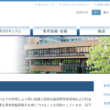
サイトマップ
プライバシーポリシー
お問い合
A
A
キュラム
教育組織・設備
施設
教育
Educ
れまでの学習により得た知識と技術を臨床医学各領域および社会
基礎
要な基本的臨床能力を身につけることを目的としています。以下