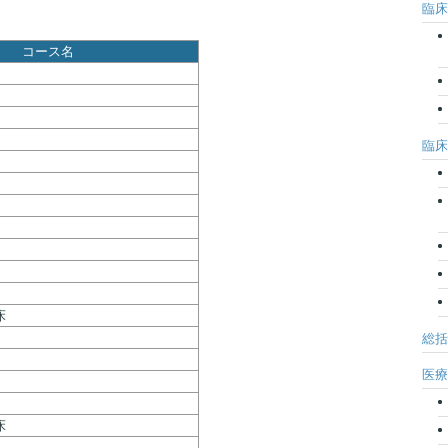
臨床
コース名
臨床
床
総括
医療
床