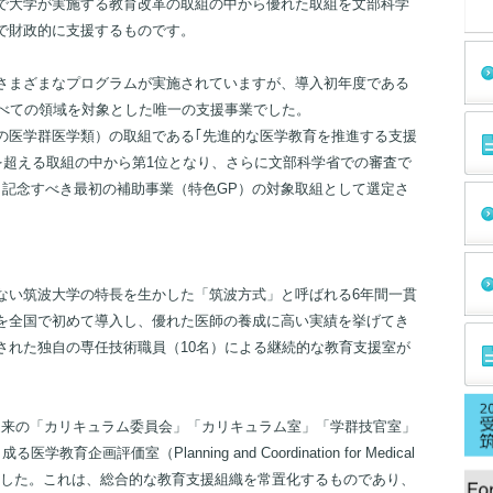
で大学が実施する教育改革の取組の中から優れた取組を文部科学
で財政的に支援するものです。
さまざまなプログラムが実施されていますが、導入初年度である
すべての領域を対象とした唯一の支援事業でした。
の医学群医学類）の取組である｢先進的な医学教育を推進する支援
を超える取組の中から第1位となり、さらに文部科学省での審査で
、記念すべき最初の補助事業（特色GP）の対象取組として選定さ
ない筑波大学の特長を生かした「筑波方式」と呼ばれる6年間一貫
を全国で初めて導入し、優れた医師の養成に高い実績を挙げてき
された独自の専任技術職員（10名）による継続的な教育支援室が
従来の「カリキュラム委員会」「カリキュラム室」「学群技官室」
画評価室（Planning and Coordination for Medical
設置しました。これは、総合的な教育支援組織を常置化するものであり、