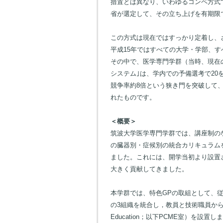
措置とは異なり、いわゆるコンペ方式
省が選定して、その立ち上げを有期限
この方式は現在ではすっかり定着し、
平成15年ではすべての大学・学部、
その中で、医学専門学群（当時、現在
システム｣は、学内での予備選考で20
競争率約8倍という狭き門を突破して
れたものです。
＜概要＞
筑波大学医学専門学群では、講座制の
の臓器別・症候別の統合カリキュラム
ました。これには、開学当初より設置
大きく貢献してきました。
本学群では、特色GPの取組として、
の3組織を統合し，教員と技術職員から成る医学教育企
Education；以下PCME室）を