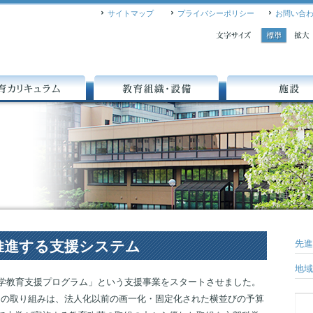
サイトマップ
プライバシーポリシー
お問い合
A
A
キュラム
教育組織・設備
施設
推進する支援システム
先進
地域
大学教育支援プログラム」という支援事業をスタートさせました。
呼ばれるこの取り組みは、法人化以前の画一化・固定化された横並びの予算