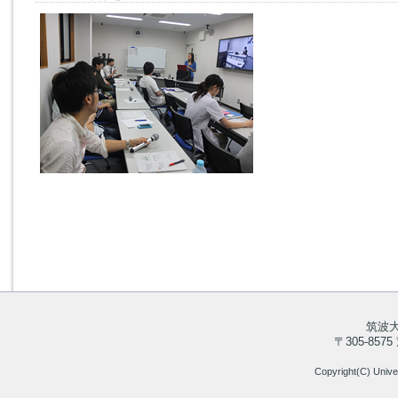
筑波
〒305-85
Copyright(C) Univer